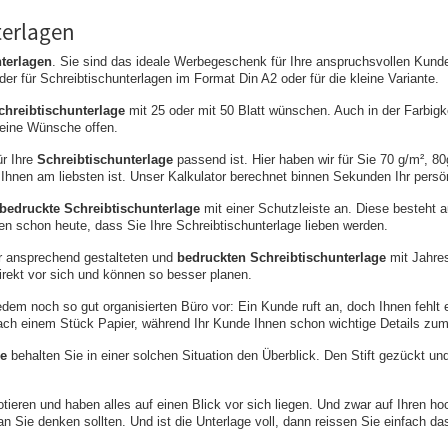
terlagen
terlagen
. Sie sind das ideale Werbegeschenk für Ihre anspruchsvollen Kund
r für Schreibtischunterlagen im Format Din A2 oder für die kleine Variante.
chreibtischunterlage
mit 25 oder mit 50 Blatt wünschen. Auch in der Farbigke
keine Wünsche offen.
ür Ihre
Schreibtischunterlage
passend ist. Hier haben wir für Sie 70 g/m², 8
 Ihnen am liebsten ist. Unser Kalkulator berechnet binnen Sekunden Ihr persö
bedruckte Schreibtischunterlage
mit einer Schutzleiste an. Diese besteht a
en schon heute, dass Sie Ihre Schreibtischunterlage lieben werden.
r ansprechend gestalteten
und
bedruckten Schreibtischunterlage
mit Jahre
direkt vor sich und können so besser planen.
dem noch so gut organisierten Büro vor: Ein Kunde ruft an, doch Ihnen fehlt e
ach einem Stück Papier, während Ihr Kunde Ihnen schon wichtige Details zum A
ge
behalten Sie in einer solchen Situation den Überblick. Den Stift gezückt und 
ieren und haben alles auf einen Blick vor sich liegen. Und zwar auf Ihren h
 Sie denken sollten. Und ist die Unterlage voll, dann reissen Sie einfach da