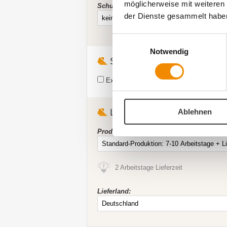
möglicherweise mit weiteren
Schutzleiste:
der Dienste gesammelt habe
Einwilligungsauswahl
Notwendig
Sonstiges
Extra Profi Datencheck (12,00 €)
|
Druc
Lieferbedingungen -
Untersc
Ablehnen
Produktionszeit:
2 Arbeitstage Lieferzeit
Lieferland: