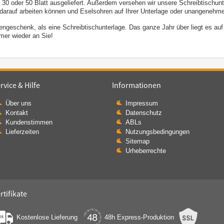
30 oder 50 Blatt ausgeliefert. Außerdem versehen wir unsere
Schreibtischunt
darauf arbeiten können und Eselsohren auf Ihrer Unterlage oder unangenehme
ngeschenk, als eine Schreibtischunterlage. Das ganze Jahr über liegt es auf
er wieder an Sie!
rvice & Hilfe
Informationen
Über uns
Impressum
Kontakt
Datenschutz
Kundenstimmen
ABLs
Lieferzeiten
Nutzungsbedingungen
Sitemap
Urheberrechte
rtifikate
Kostenlose Lieferung
48h Express-Produktion