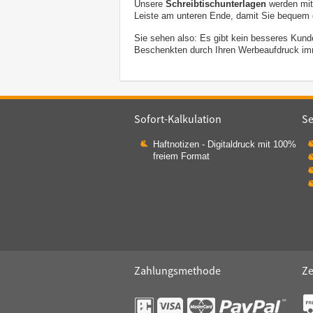
Unsere
Schreibtischunterlagen
werden mit 
Leiste am unteren Ende, damit Sie bequem 
Sie sehen also: Es gibt kein besseres Kunde
Beschenkten durch Ihren Werbeaufdruck imm
Sofort-Kalkulation
Se
Haftnotizen - Digitaldruck mit 100%
freiem Format
Zahlungsmethode
Ze