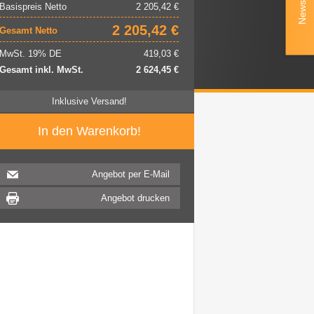
Newsletter
Basispreis Netto
2 205,42
€
2 205,42
€
Gesamt Netto
MwSt. 19% DE
419,03
€
Gesamt inkl. MwSt.
2 624,45
€
Inklusive Versand!
Angebot per E-Mail
Angebot drucken