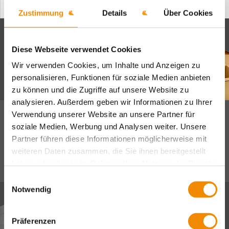
Zustimmung
Details
Über Cookies
48H EXPRESS PRODUKTION!
Benötigen Sie Ihr Produkt eilig?
Diese Webseite verwendet Cookies
Heute bestellt und in schon 2 Werktagen wird die
Wir verwenden Cookies, um Inhalte und Anzeigen zu
Bestellung versand
personalisieren, Funktionen für soziale Medien anbieten
zu können und die Zugriffe auf unsere Website zu
analysieren. Außerdem geben wir Informationen zu Ihrer
Verwendung unserer Website an unsere Partner für
Kundenstimmen
soziale Medien, Werbung und Analysen weiter. Unsere
Partner führen diese Informationen möglicherweise mit
Eine hochauflösende Vorlage im richtigen Format sollte für einen
weiteren Daten zusammen, die Sie ihnen bereitgestellt
Auftrag ausreichen. Nicht alle Kunden haben Grafikbearbeitung
haben oder die sie im Rahmen Ihrer Nutzung der Dienste
professionell studiert. Ein Aufpreis für zusätzliche Bearbeitung ist
akzeptabel. Fazit: Machen Sie es nicht zu kompliziert. Danke.
gesammelt haben.
Einwilligungsauswahl
Notwendig
Kostenlose Lieferung
Bei uns bestellen Sie frei Haus!
Präferenzen
Lehnen Sie sich zuruck. Wir