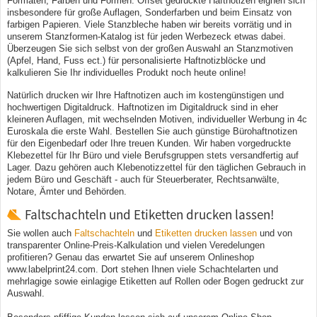
Formaten, Farben und Formen. Offset gedruckte Haftnotizen eignen sich
insbesondere für große Auflagen, Sonderfarben und beim Einsatz von
farbigen Papieren. Viele Stanzbleche haben wir bereits vorrätig und in
unserem Stanzformen-Katalog ist für jeden Werbezeck etwas dabei.
Überzeugen Sie sich selbst von der großen Auswahl an Stanzmotiven
(Apfel, Hand, Fuss ect.) für personalisierte Haftnotizblöcke und
kalkulieren Sie Ihr individuelles Produkt noch heute online!
Natürlich drucken wir Ihre Haftnotizen auch im kostengünstigen und
hochwertigen Digitaldruck. Haftnotizen im Digitaldruck sind in eher
kleineren Auflagen, mit wechselnden Motiven, individueller Werbung in 4c
Euroskala die erste Wahl. Bestellen Sie auch günstige Bürohaftnotizen
für den Eigenbedarf oder Ihre treuen Kunden. Wir haben vorgedruckte
Klebezettel für Ihr Büro und viele Berufsgruppen stets versandfertig auf
Lager. Dazu gehören auch Klebenotizzettel für den täglichen Gebrauch in
jedem Büro und Geschäft - auch für Steuerberater, Rechtsanwälte,
Notare, Ämter und Behörden.
Faltschachteln und Etiketten drucken lassen!
Sie wollen auch
Faltschachteln
und
Etiketten drucken lassen
und von
transparenter Online-Preis-Kalkulation und vielen Veredelungen
profitieren? Genau das erwartet Sie auf unserem Onlineshop
www.labelprint24.com. Dort stehen Ihnen viele Schachtelarten und
mehrlagige sowie einlagige Etiketten auf Rollen oder Bogen gedruckt zur
Auswahl.